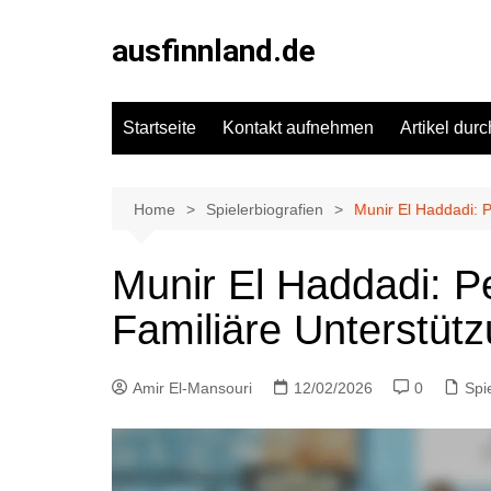
Skip
to
ausfinnland.de
content
Startseite
Kontakt aufnehmen
Artikel dur
Home
Spielerbiografien
Munir El Haddadi: P
Munir El Haddadi: P
Familiäre Unterstüt
Amir El-Mansouri
12/02/2026
0
Spi