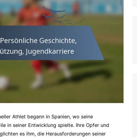
German (DE)
Spanish (ES)
Czech (CZ)
German (AT)
French (FR)
English (GB)
German (CH)
Japanese (JP)
Dutch (NL)
Polish (PL)
English (NZ)
Hungarian (HU)
eller Athlet begann in Spanien, wo seine
Finnish (FI)
le in seiner Entwicklung spielte. Ihre Opfer und
lichten es ihm, die Herausforderungen seiner
Dutch (BE)