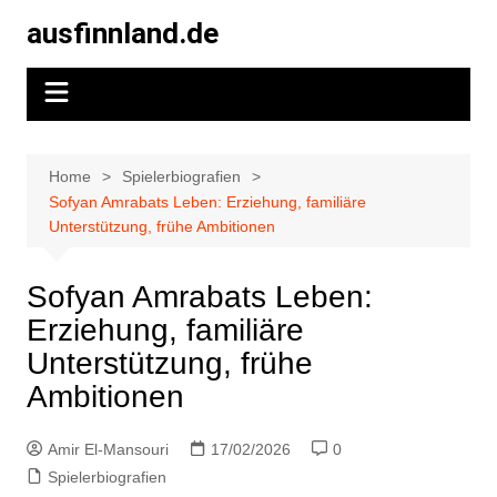
Skip
ausfinnland.de
to
content
Home
Spielerbiografien
Sofyan Amrabats Leben: Erziehung, familiäre
Unterstützung, frühe Ambitionen
Sofyan Amrabats Leben:
Erziehung, familiäre
Unterstützung, frühe
Ambitionen
Amir El-Mansouri
17/02/2026
0
Spielerbiografien