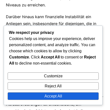
Niveaus zu erreichen.
Darüber hinaus kann finanzielle Instabilität ein
Anliegen sein, insbesondere für diejenigen, die in
unteren Ligen anfangen. Diese finanzielle
We respect your privacy
Unsicherheit kann zu Schwierigkeiten beim Training
Cookies help us improve your experience, deliver
und beim Zugang zu notwendigen Einrichtungen
personalized content, and analyze traffic. You can
führen, was ihr gesamtes Wachstum als Athleten
choose which cookies to allow by clicking
Customize
. Click
Accept All
to consent or
Reject
beeinträchtigt.
All
to decline non-essential cookies.
Schließlich kann der Druck, erfolgreich zu sein,
Customize
enorm sein, da Spieler oft als Vertreter ihres Landes
angesehen werden. Diese Erwartung kann zu Stress
Reject All
und Angst führen, was die Leistung und das
Accept All
Wohlbefinden beeinträchtigt. Das Verständnis dieser
Herausforderungen ist entscheidend, um