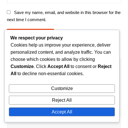
Save my name, email, and website in this browser for the
next time I comment.
We respect your privacy
Cookies help us improve your experience, deliver
personalized content, and analyze traffic. You can
choose which cookies to allow by clicking
Customize
. Click
Accept All
to consent or
Reject
Links
All
to decline non-essential cookies.
Kontakt aufnehmen
Customize
Artikel durchsuchen
Reject All
Unsere Geschichte
Accept All