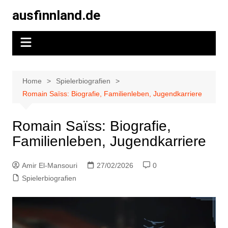
Skip
ausfinnland.de
to
content
Home
Spielerbiografien
Romain Saïss: Biografie, Familienleben, Jugendkarriere
Romain Saïss: Biografie,
Familienleben, Jugendkarriere
Amir El-Mansouri
27/02/2026
0
Spielerbiografien