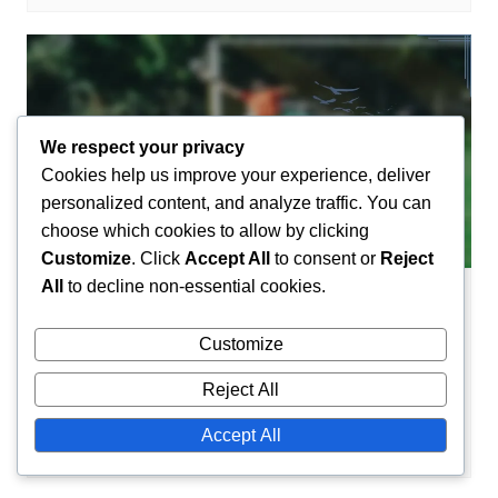
We respect your privacy
Cookies help us improve your experience, deliver
personalized content, and analyze traffic. You can
choose which cookies to allow by clicking
Customize
. Click
Accept All
to consent or
Reject
All
to decline non-essential cookies.
Spielerbiografien
Customize
Sofyan Amrabats Leben: Erziehung,
familiäre Unterstützung, frühe
Reject All
Ambitionen
Accept All
Amir El-Mansouri
17/02/2026
0