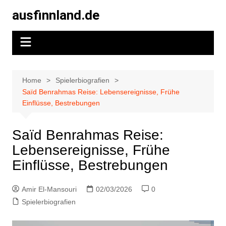
Skip
ausfinnland.de
to
content
Home
Spielerbiografien
Saïd Benrahmas Reise: Lebensereignisse, Frühe
Einflüsse, Bestrebungen
Saïd Benrahmas Reise:
Lebensereignisse, Frühe
Einflüsse, Bestrebungen
Amir El-Mansouri
02/03/2026
0
Spielerbiografien