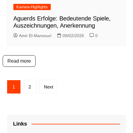
Karriere-Highlights
Aguerds Erfolge: Bedeutende Spiele,
Auszeichnungen, Anerkennung
Amir El-Mansouri
09/02/2026
0
Read more
Posts
1
2
Next
pagination
Links