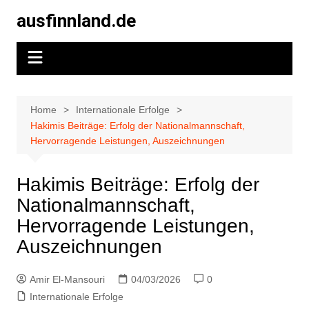
Skip
ausfinnland.de
to
content
Home
Internationale Erfolge
Hakimis Beiträge: Erfolg der Nationalmannschaft,
Hervorragende Leistungen, Auszeichnungen
Hakimis Beiträge: Erfolg der
Nationalmannschaft,
Hervorragende Leistungen,
Auszeichnungen
Amir El-Mansouri
04/03/2026
0
Internationale Erfolge